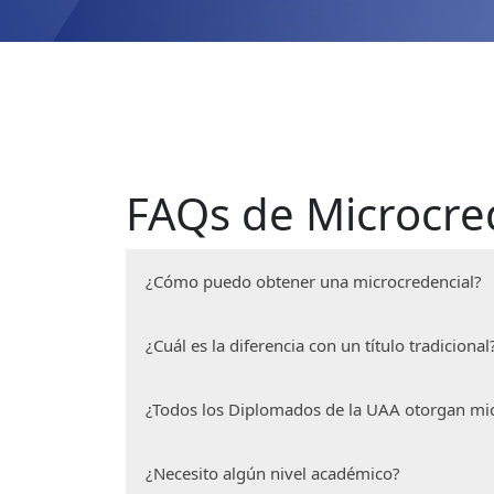
FAQs de Microcre
¿Cómo puedo obtener una microcredencial?
Elige uno de nuestros programas de
¿Cuál es la diferencia con un título tradicional
Completa satisfactoriamente cada m
Recibe y acepta tu insignia digital po
Las microcredenciales son digitales y mu
Compártela el redes, CV o portafolio 
¿Todos los Diplomados de la UAA otorgan mic
de tiempo. En cambio, un título tradicion
general y con base a varios años de estud
La mayoría de nuestros programas las otor
¿Necesito algún nivel académico?