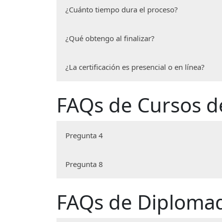
Se evalúan tus conocimientos, tu forma d
¿Cuánto tiempo dura el proceso?
correspondiente.
https://conocer.gob.mx
Depende del estándar, pero generalmente e
¿Qué obtengo al finalizar?
Recibirás un certificado emitido por la En
¿La certificación es presencial o en línea?
reconocido en toda la República Mexicana
La modalidad puede ser presencial o en lí
FAQs de Cursos d
proceso.
Pregunta 4
Respuesta 4 - Cursos
Pregunta 8
Respuesta
8
- Cursos
FAQs de Diploma