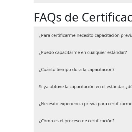
No necesariamente, algunas están abierta
FAQs de Certifica
¿Para certificarme necesito capacitación previ
Si. Te deberás capacitar en el estándar qu
¿Puedo capacitarme en cualquier estándar?
Si. Siempre y cuando cubras los requisitos
¿Cuánto tiempo dura la capacitación?
Depende del estándar que hayas elegido.
Si ya obtuve la capacitación en el estándar ¿
Deberás ubicar una Entidad de Certifica
¿Necesito experiencia previa para certificarm
Sí. La certificación evalúa lo que haces e
¿Cómo es el proceso de certificación?
estándar de competencia, por ello la impo