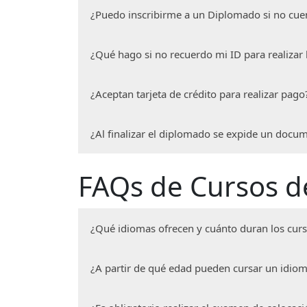
¿Puedo inscribirme a un Diplomado si no cue
Si es posible, si actualmente realizas act
¿Qué hago si no recuerdo mi ID para realizar l
entregando una constancia laboral en don
que realizas.
Si ya has pertenecido al sistema de la UA
¿Aceptan tarjeta de crédito para realizar pago
30319 y 30318 o bien a
diplomados.ec@ed
Si eres recién egresado y aún no recibes 
en donde se indique que tus documentos o
Si aceptamos, incluso se ofrece la opción
¿Al finalizar el diplomado se expide un docu
Al concluir el diplomado y haber cumplido
FAQs de Cursos d
Departamento de Control Escolar en donde
¿Qué idiomas ofrecen y cuánto duran los cur
La oferta de Cursos de Extensión de Idio
¿A partir de qué edad pueden cursar un idio
y cubren un total de 80 horas para nivel a
A partir de los 8 años, los cursos se di